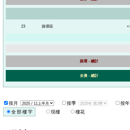
23
路環區
<
路環 - 總計
全澳 - 總計
按月
按季
按年
全部樓宇
現樓
樓花