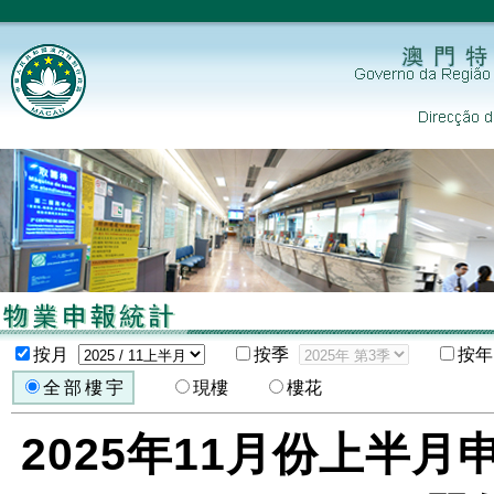
按月
按季
按年
全部樓宇
現樓
樓花
2025年11月份上半