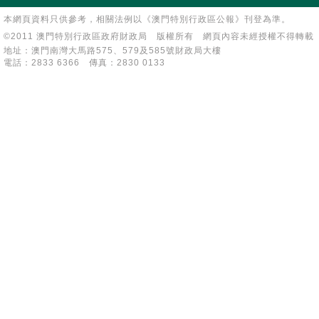
本網頁資料只供參考，相關法例以《澳門特別行政區公報》刊登為準。
©2011 澳門特別行政區政府財政局 版權所有 網頁內容未經授權不得轉載
地址：澳門南灣大馬路575、579及585號財政局大樓
電話：2833 6366 傳真：2830 0133