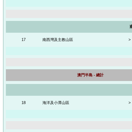
17
南西灣及主教山區
>
澳門半島 - 總計
18
海洋及小潭山區
>